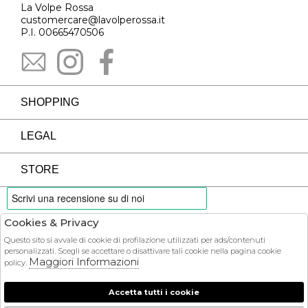
La Volpe Rossa
customercare@lavolperossa.it
P.I. 00665470506
SHOPPING
LEGAL
STORE
Cookies & Privacy
PAYMENTS
Questo sito si avvale di cookie di profilazione utilizzati per ads/contenuti
personalizzati. Scegli se accettare o disattivare tali cookie nella pagina cookie
Maggiori Informazioni
policy.
Accetta tutti i cookie
COURIER