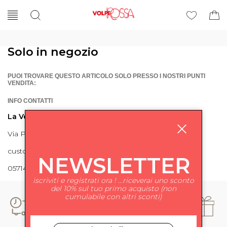
Solo in negozio
PUOI TROVARE QUESTO ARTICOLO SOLO PRESSO I NOSTRI PUNTI
VENDITA:
INFO CONTATTI
La Volpe Rossa
Via Piave 27 56024 Ponte a Egola
customercare@lavolperossa.it
NEWSLETTER
0571498228
iscriviti e registrati ora ! ...riceverai uno sconto
del 10% sul tuo primo acquisto (non
cumulabile con altri sconti)