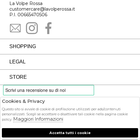
La Volpe Rossa
customercare@lavolperossa.it
P.I. 00665470506
SHOPPING
LEGAL
STORE
Cookies & Privacy
PAYMENTS
Questo sito si avvale di cookie di profilazione utilizzati per ads/contenuti
personalizzati. Scegli se accettare o disattivare tali cookie nella pagina cookie
Maggiori Informazioni
policy.
Accetta tutti i cookie
COURIER