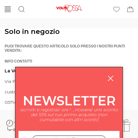
Solo in negozio
PUOI TROVARE QUESTO ARTICOLO SOLO PRESSO I NOSTRI PUNTI
VENDITA:
INFO CONTATTI
La Volpe Rossa
Via Piave 27 56024 Ponte a Egola
customercare@lavolperossa.it
NEWSLETTER
0571498228
iscriviti e registrati ora ! ...riceverai uno sconto
del 10% sul tuo primo acquisto (non
cumulabile con altri sconti)