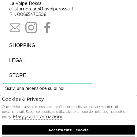
La Volpe Rossa
customercare@lavolperossa.it
P.I. 00665470506
SHOPPING
LEGAL
STORE
Cookies & Privacy
PAYMENTS
Questo sito si avvale di cookie di profilazione utilizzati per ads/contenuti
personalizzati. Scegli se accettare o disattivare tali cookie nella pagina cookie
Maggiori Informazioni
policy.
Accetta tutti i cookie
COURIER