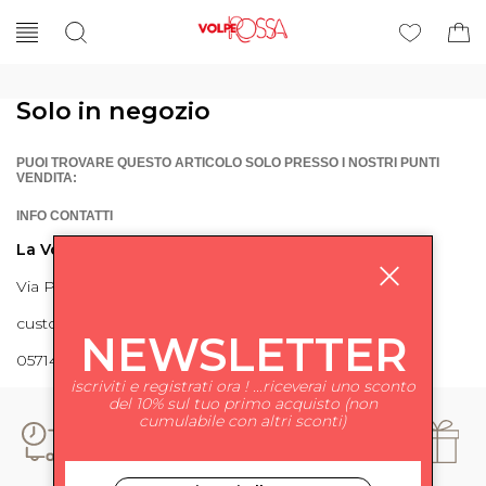
Solo in negozio
PUOI TROVARE QUESTO ARTICOLO SOLO PRESSO I NOSTRI PUNTI
VENDITA:
INFO CONTATTI
La Volpe Rossa
Via Piave 27 56024 Ponte a Egola
customercare@lavolperossa.it
NEWSLETTER
0571498228
iscriviti e registrati ora ! ...riceverai uno sconto
del 10% sul tuo primo acquisto (non
cumulabile con altri sconti)