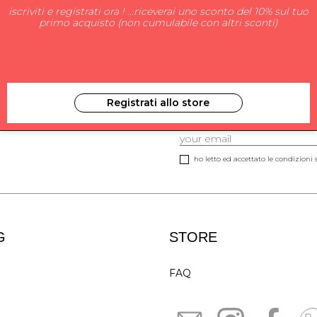
iscriviti e registrati ora ! ...riceverai uno sconto del 10% sul tuo
primo acquisto (non cumulabile con altri sconti)
Registrati allo store
ISCRIVITI ALLA NEW
ho letto ed accettato le condizioni s
G
STORE
FAQ