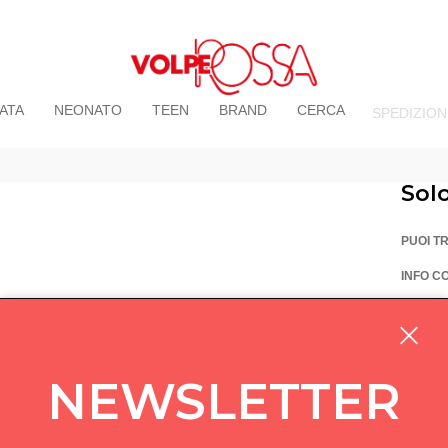
ATA
NEONATO
TEEN
BRAND
CERCA
SPEDIZION
Sol
PUOI T
INFO C
La Vo
Via Pi
custom
NEWSLETTER
05714