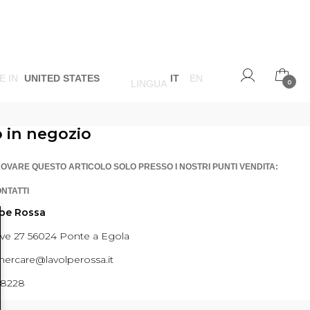
E IN
UNITED STATES
IT
EN
LINGUA
0
o in negozio
ROVARE QUESTO ARTICOLO SOLO PRESSO I NOSTRI PUNTI VENDITA:
ONTATTI
lpe Rossa
ave 27 56024 Ponte a Egola
ercare@lavolperossa.it
98228