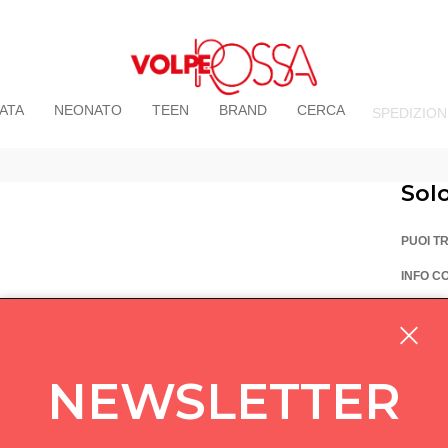
ATA
NEONATO
TEEN
BRAND
CERCA
SPEDIZION
Sol
PUOI T
INFO C
La Vo
Via Pi
custom
NEWSLETTER
05714