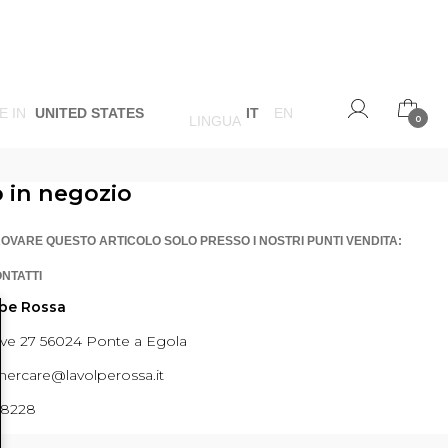
E IN
UNITED STATES
IT
EN
LINGUA
0
o in negozio
ROVARE QUESTO ARTICOLO SOLO PRESSO I NOSTRI PUNTI VENDITA:
ONTATTI
lpe Rossa
ave 27 56024 Ponte a Egola
ercare@lavolperossa.it
98228