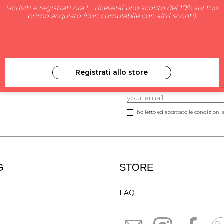
iscriviti e registrati ora ! ...riceverai uno sconto del 10% sul tuo
primo acquisto (non cumulabile con altri sconti)
Registrati allo store
ISCRIVITI ALLA NEW
ho letto ed accettato le condizioni s
G
STORE
FAQ