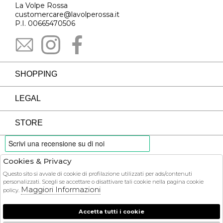
La Volpe Rossa
customercare@lavolperossa.it
P.I. 00665470506
SHOPPING
LEGAL
STORE
Cookies & Privacy
PAYMENTS
Questo sito si avvale di cookie di profilazione utilizzati per ads/contenuti
personalizzati. Scegli se accettare o disattivare tali cookie nella pagina cookie
Maggiori Informazioni
policy.
Accetta tutti i cookie
COURIER