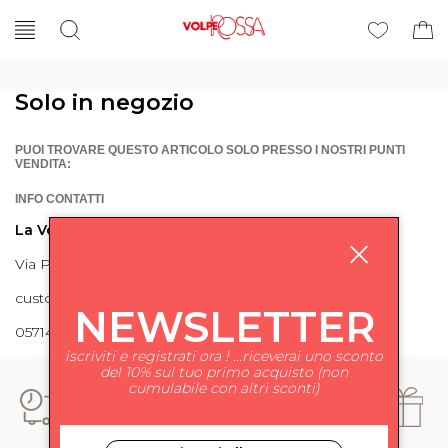
Solo in negozio
PUOI TROVARE QUESTO ARTICOLO SOLO PRESSO I NOSTRI PUNTI
VENDITA:
INFO CONTATTI
La Volpe Rossa
Via Piave 27 56024 Ponte a Egola
customercare@lavolperossa.it
NEWSLETTER
0571498228
iscriviti e registrati ora ! ...riceverai uno sconto
del 10% sul tuo primo acquisto (non
cumulabile con altri sconti)