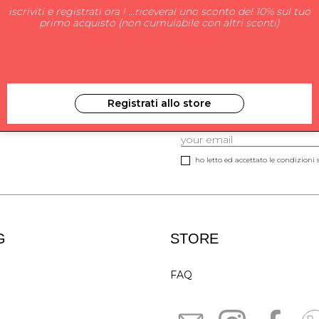
iscriviti e registrati ora ! ...riceverai uno sconto del 10% sul tuo
primo acquisto (non cumulabile con altri sconti)
Registrati allo store
ISCRIVITI ALLA NEW
ho letto ed accettato le condizioni s
G
STORE
FAQ