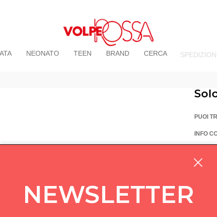
ATA
NEONATO
TEEN
BRAND
CERCA
SPEDIZION
Sol
PUOI T
INFO C
La Vo
Via Pi
custom
NEWSLETTER
05714