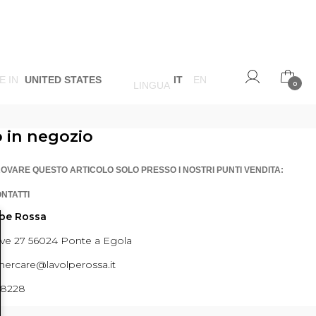
E IN
UNITED STATES
IT
EN
LINGUA
0
o in negozio
ROVARE QUESTO ARTICOLO SOLO PRESSO I NOSTRI PUNTI VENDITA:
ONTATTI
lpe Rossa
ave 27 56024 Ponte a Egola
ercare@lavolperossa.it
98228