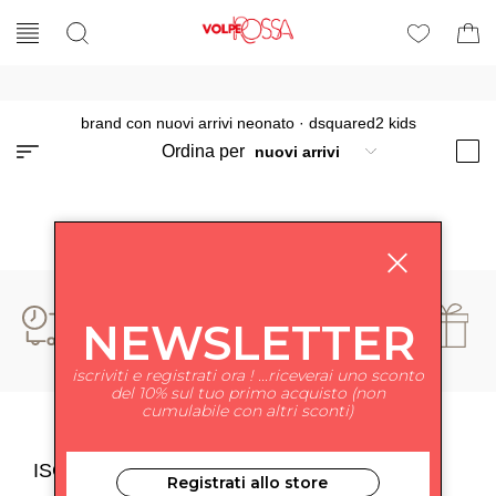
brand con nuovi arrivi neonato
·
dsquared2 kids
Ordina per
NEWSLETTER
iscriviti e registrati ora ! ...riceverai uno sconto
del 10% sul tuo primo acquisto (non
cumulabile con altri sconti)
ISCRIVITI ALLA NEWSLETTER
Registrati allo store