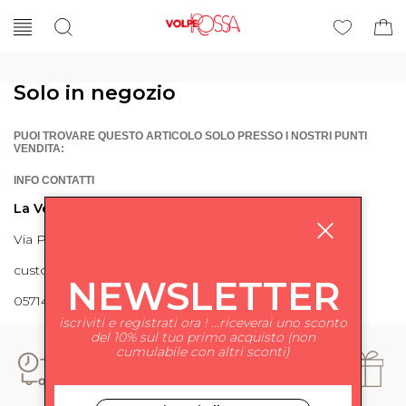
Solo in negozio
PUOI TROVARE QUESTO ARTICOLO SOLO PRESSO I NOSTRI PUNTI
VENDITA:
INFO CONTATTI
La Volpe Rossa
Via Piave 27 56024 Ponte a Egola
customercare@lavolperossa.it
NEWSLETTER
0571498228
iscriviti e registrati ora ! ...riceverai uno sconto
del 10% sul tuo primo acquisto (non
cumulabile con altri sconti)