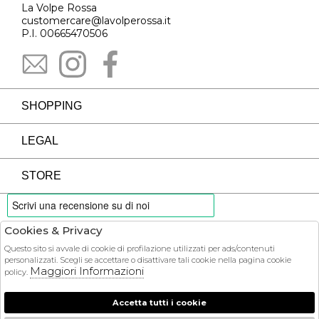
La Volpe Rossa
customercare@lavolperossa.it
P.I. 00665470506
SHOPPING
LEGAL
STORE
Cookies & Privacy
PAYMENTS
Questo sito si avvale di cookie di profilazione utilizzati per ads/contenuti
personalizzati. Scegli se accettare o disattivare tali cookie nella pagina cookie
Maggiori Informazioni
policy.
Accetta tutti i cookie
COURIER