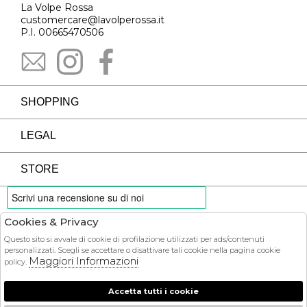
La Volpe Rossa
customercare@lavolperossa.it
P.I. 00665470506
SHOPPING
LEGAL
STORE
Cookies & Privacy
PAYMENTS
Questo sito si avvale di cookie di profilazione utilizzati per ads/contenuti
personalizzati. Scegli se accettare o disattivare tali cookie nella pagina cookie
Maggiori Informazioni
policy.
Accetta tutti i cookie
COURIER