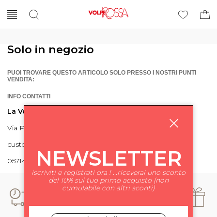
Solo in negozio
PUOI TROVARE QUESTO ARTICOLO SOLO PRESSO I NOSTRI PUNTI
VENDITA:
INFO CONTATTI
La Volpe Rossa
Via Piave 27 56024 Ponte a Egola
customercare@lavolperossa.it
NEWSLETTER
0571498228
iscriviti e registrati ora ! ...riceverai uno sconto
del 10% sul tuo primo acquisto (non
cumulabile con altri sconti)