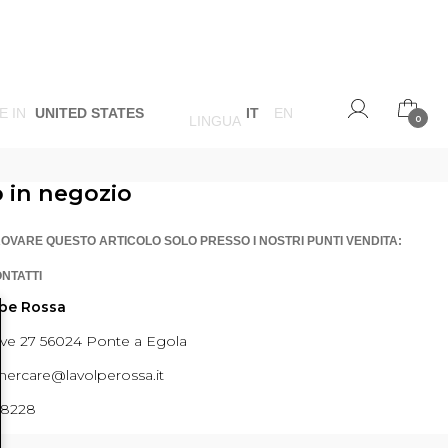
E IN
UNITED STATES
IT
EN
LINGUA
0
o in negozio
ROVARE QUESTO ARTICOLO SOLO PRESSO I NOSTRI PUNTI VENDITA:
ONTATTI
lpe Rossa
ave 27 56024 Ponte a Egola
ercare@lavolperossa.it
98228