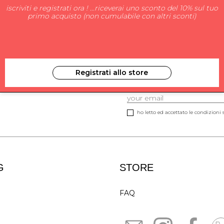
iscriviti e registrati ora ! ...riceverai uno sconto del 10% sul tuo
primo acquisto (non cumulabile con altri sconti)
Registrati allo store
ISCRIVITI ALLA NEW
ho letto ed accettato le condizioni s
G
STORE
FAQ