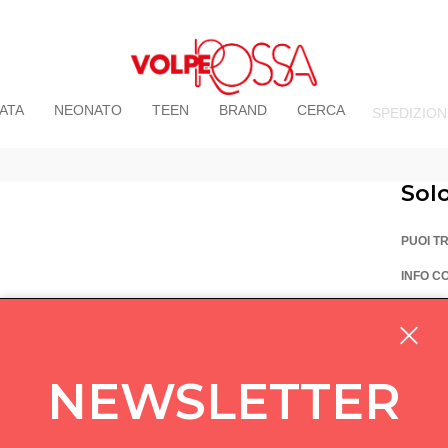
ATA
NEONATO
TEEN
BRAND
CERCA
SPEDIZION
Sol
PUOI T
INFO C
La Vo
Via Pi
custom
NEWSLETTER
05714