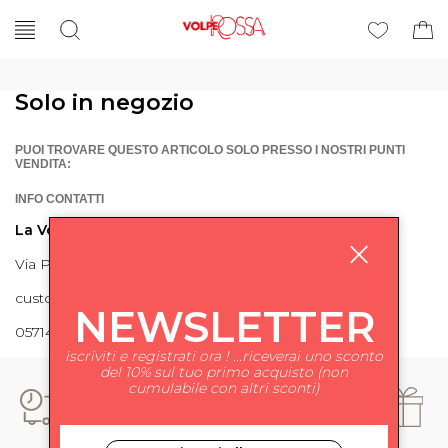
Solo in negozio
PUOI TROVARE QUESTO ARTICOLO SOLO PRESSO I NOSTRI PUNTI
VENDITA:
INFO CONTATTI
La Volpe Rossa
Via Piave 27 56024 Ponte a Egola
customercare@lavolperossa.it
NEWSLETTER
0571498228
iscriviti e registrati ora ! ...riceverai uno sconto
del 10% sul tuo primo acquisto (non
cumulabile con altri sconti)