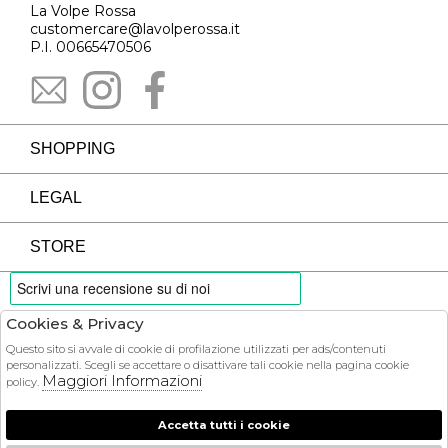
La Volpe Rossa
customercare@lavolperossa.it
P.I. 00665470506
SHOPPING
LEGAL
STORE
Cookies & Privacy
PAYMENTS
Questo sito si avvale di cookie di profilazione utilizzati per ads/contenuti
personalizzati. Scegli se accettare o disattivare tali cookie nella pagina cookie
Maggiori Informazioni
policy.
Accetta tutti i cookie
COURIER