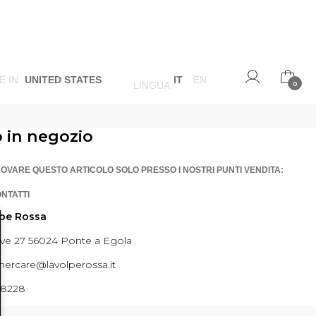
E IN
UNITED STATES
IT
EN
LINGUA
0
o in negozio
ROVARE QUESTO ARTICOLO SOLO PRESSO I NOSTRI PUNTI VENDITA:
ONTATTI
lpe Rossa
ave 27 56024 Ponte a Egola
ercare@lavolperossa.it
98228