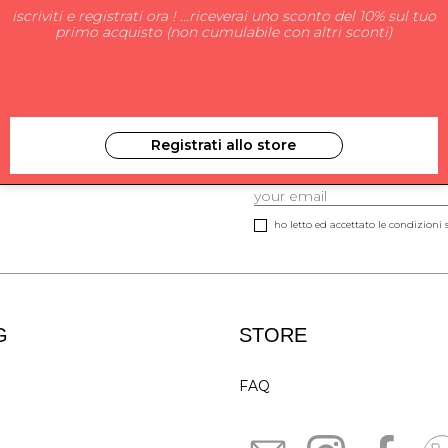
iscriviti e registrati ora ! ...riceverai uno sconto del 10% sul tuo
primo acquisto (non cumulabile con altri sconti)
Registrati allo store
ISCRIVITI ALLA NEW
ho letto ed accettato le condizioni s
G
STORE
FAQ