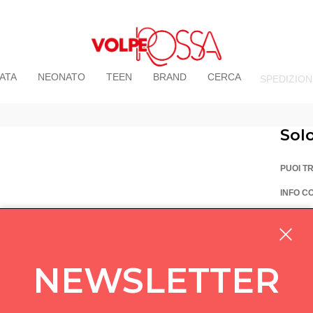
ATA
NEONATO
TEEN
BRAND
CERCA
SPEDIZION
Sol
PUOI T
INFO C
La Vo
Via Pi
custom
NEWSLETTER
05714