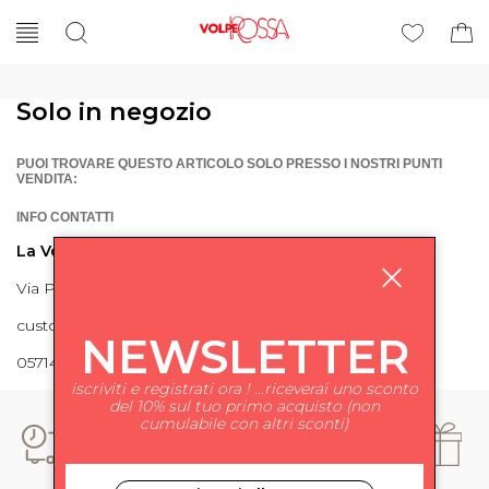
Solo in negozio
PUOI TROVARE QUESTO ARTICOLO SOLO PRESSO I NOSTRI PUNTI
VENDITA:
INFO CONTATTI
La Volpe Rossa
Via Piave 27 56024 Ponte a Egola
customercare@lavolperossa.it
NEWSLETTER
0571498228
iscriviti e registrati ora ! ...riceverai uno sconto
del 10% sul tuo primo acquisto (non
cumulabile con altri sconti)