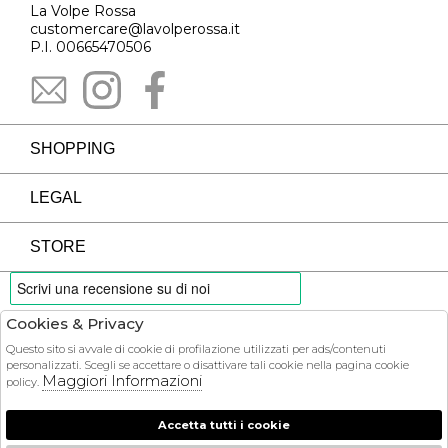
La Volpe Rossa
customercare@lavolperossa.it
P.I. 00665470506
SHOPPING
LEGAL
STORE
Cookies & Privacy
PAYMENTS
Questo sito si avvale di cookie di profilazione utilizzati per ads/contenuti
personalizzati. Scegli se accettare o disattivare tali cookie nella pagina cookie
Maggiori Informazioni
policy.
Accetta tutti i cookie
COURIER