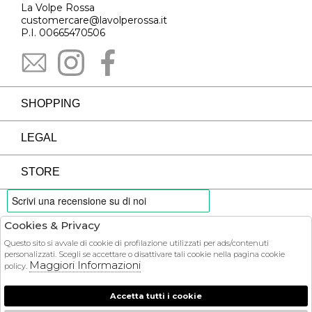
La Volpe Rossa
customercare@lavolperossa.it
P.I. 00665470506
SHOPPING
LEGAL
STORE
Cookies & Privacy
PAYMENTS
Questo sito si avvale di cookie di profilazione utilizzati per ads/contenuti
personalizzati. Scegli se accettare o disattivare tali cookie nella pagina cookie
Maggiori Informazioni
policy.
Accetta tutti i cookie
COURIER