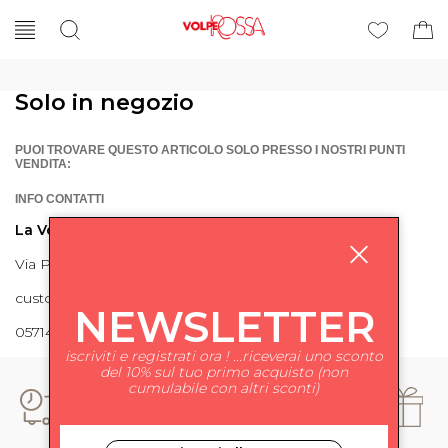
Solo in negozio
PUOI TROVARE QUESTO ARTICOLO SOLO PRESSO I NOSTRI PUNTI
VENDITA:
INFO CONTATTI
La Volpe Rossa
Via Piave 27 56024 Ponte a Egola
customercare@lavolperossa.it
NEWSLETTER
0571498228
iscriviti e registrati ora ! ...riceverai uno sconto
del 10% sul tuo primo acquisto (non
cumulabile con altri sconti)