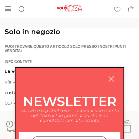
Solo in negozio
PUOI TROVARE QUESTO ARTICOLO SOLO PRESSO I NOSTRI PUNTI
VENDITA:
INFO CONTATTI
La Volpe Rossa
Via Piave 27 56024 Ponte a Egola
customercare@lavolperossa.it
NEWSLETTER
0571498228
iscriviti e registrati ora ! ...riceverai uno sconto
del 10% sul tuo primo acquisto (non
cumulabile con altri sconti)