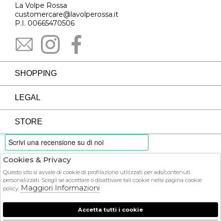
La Volpe Rossa
customercare@lavolperossa.it
P.I. 00665470506
SHOPPING
LEGAL
STORE
Cookies & Privacy
PAYMENTS
Questo sito si avvale di cookie di profilazione utilizzati per ads/contenuti
personalizzati. Scegli se accettare o disattivare tali cookie nella pagina cookie
Maggiori Informazioni
policy.
Accetta tutti i cookie
COURIER