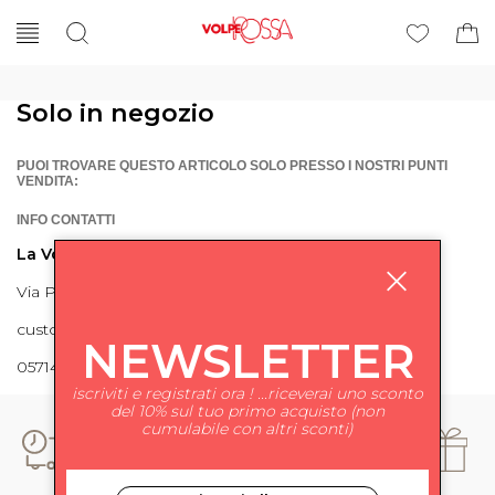
Solo in negozio
PUOI TROVARE QUESTO ARTICOLO SOLO PRESSO I NOSTRI PUNTI
VENDITA:
INFO CONTATTI
La Volpe Rossa
Via Piave 27 56024 Ponte a Egola
customercare@lavolperossa.it
NEWSLETTER
0571498228
iscriviti e registrati ora ! ...riceverai uno sconto
del 10% sul tuo primo acquisto (non
cumulabile con altri sconti)