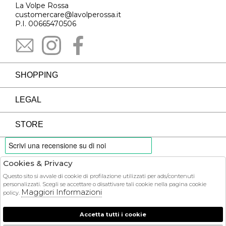
La Volpe Rossa
customercare@lavolperossa.it
P.I. 00665470506
SHOPPING
LEGAL
STORE
Cookies & Privacy
PAYMENTS
Questo sito si avvale di cookie di profilazione utilizzati per ads/contenuti
personalizzati. Scegli se accettare o disattivare tali cookie nella pagina cookie
Maggiori Informazioni
policy.
Accetta tutti i cookie
COURIER