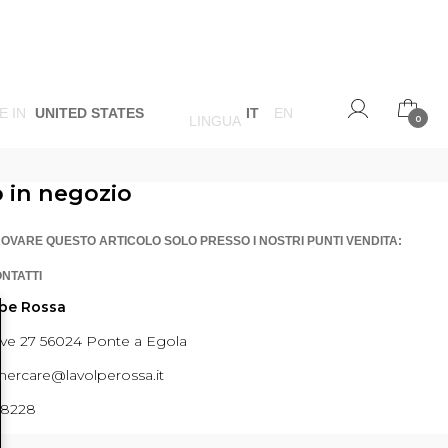
E IN
UNITED STATES
IT
EN
LINGUA
0
o in negozio
ROVARE QUESTO ARTICOLO SOLO PRESSO I NOSTRI PUNTI VENDITA:
ONTATTI
lpe Rossa
ave 27 56024 Ponte a Egola
ercare@lavolperossa.it
98228