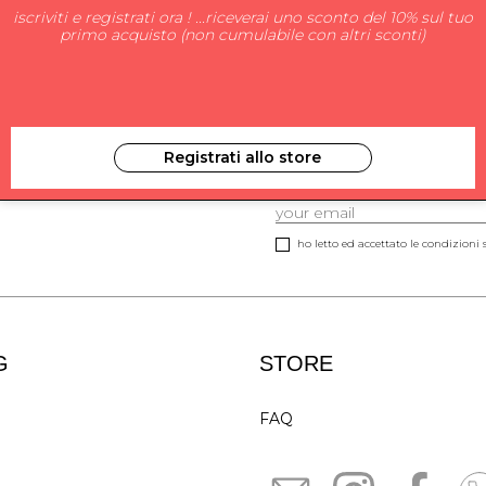
iscriviti e registrati ora ! ...riceverai uno sconto del 10% sul tuo
primo acquisto (non cumulabile con altri sconti)
Registrati allo store
ISCRIVITI ALLA NEW
ho letto ed accettato le condizioni s
G
STORE
FAQ