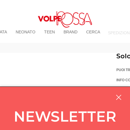
ATA
NEONATO
TEEN
BRAND
CERCA
SPEDIZION
Sol
PUOI T
INFO C
La Vo
Via Pi
custom
NEWSLETTER
05714