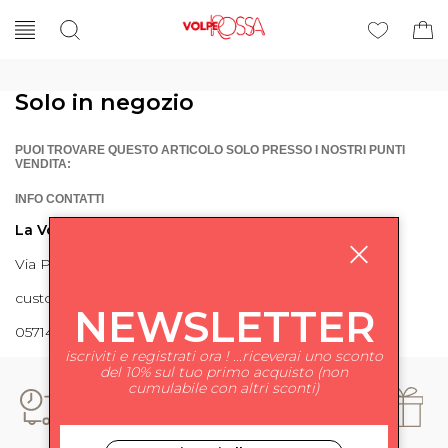
Solo in negozio
PUOI TROVARE QUESTO ARTICOLO SOLO PRESSO I NOSTRI PUNTI
VENDITA:
INFO CONTATTI
La Volpe Rossa
Via Piave 27 56024 Ponte a Egola
customercare@lavolperossa.it
NEWSLETTER
0571498228
iscriviti e registrati ora ! ...riceverai uno sconto
del 10% sul tuo primo acquisto (non
cumulabile con altri sconti)