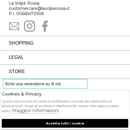
La Volpe Rossa
customercare@lavolperossa.it
P.I. 00665470506
SHOPPING
LEGAL
STORE
Cookies & Privacy
PAYMENTS
Questo sito si avvale di cookie di profilazione utilizzati per ads/contenuti
personalizzati. Scegli se accettare o disattivare tali cookie nella pagina cookie
Maggiori Informazioni
policy.
Accetta tutti i cookie
COURIER