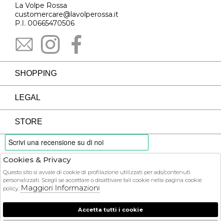
La Volpe Rossa
customercare@lavolperossa.it
P.I. 00665470506
SHOPPING
LEGAL
STORE
Cookies & Privacy
PAYMENTS
Questo sito si avvale di cookie di profilazione utilizzati per ads/contenuti
personalizzati. Scegli se accettare o disattivare tali cookie nella pagina cookie
Maggiori Informazioni
policy.
Accetta tutti i cookie
COURIER