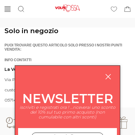
Solo in negozio
PUOI TROVARE QUESTO ARTICOLO SOLO PRESSO I NOSTRI PUNTI
VENDITA:
INFO CONTATTI
La Volpe Rossa
Via Piave 27 56024 Ponte a Egola
customercare@lavolperossa.it
NEWSLETTER
0571498228
iscriviti e registrati ora ! ...riceverai uno sconto
del 10% sul tuo primo acquisto (non
cumulabile con altri sconti)