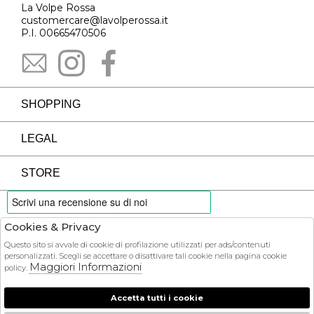
La Volpe Rossa
customercare@lavolperossa.it
P.I. 00665470506
SHOPPING
LEGAL
STORE
Cookies & Privacy
PAYMENTS
Questo sito si avvale di cookie di profilazione utilizzati per ads/contenuti
personalizzati. Scegli se accettare o disattivare tali cookie nella pagina cookie
Maggiori Informazioni
policy.
Accetta tutti i cookie
COURIER