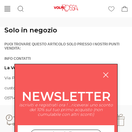
Solo in negozio
PUOI TROVARE QUESTO ARTICOLO SOLO PRESSO I NOSTRI PUNTI
VENDITA:
INFO CONTATTI
La Volpe Rossa
Via Piave 27 56024 Ponte a Egola
customercare@lavolperossa.it
NEWSLETTER
0571498228
iscriviti e registrati ora ! ...riceverai uno sconto
del 10% sul tuo primo acquisto (non
cumulabile con altri sconti)