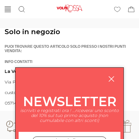
Solo in negozio
PUOI TROVARE QUESTO ARTICOLO SOLO PRESSO I NOSTRI PUNTI
VENDITA:
INFO CONTATTI
La Volpe Rossa
Via Piave 27 56024 Ponte a Egola
customercare@lavolperossa.it
NEWSLETTER
0571498228
iscriviti e registrati ora ! ...riceverai uno sconto
del 10% sul tuo primo acquisto (non
cumulabile con altri sconti)