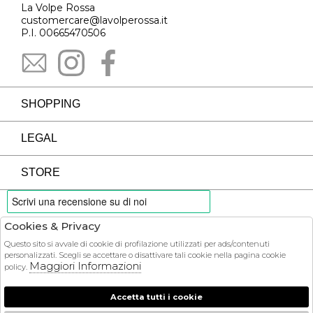
La Volpe Rossa
customercare@lavolperossa.it
P.I. 00665470506
SHOPPING
LEGAL
STORE
Cookies & Privacy
PAYMENTS
Questo sito si avvale di cookie di profilazione utilizzati per ads/contenuti
personalizzati. Scegli se accettare o disattivare tali cookie nella pagina cookie
Maggiori Informazioni
policy.
Accetta tutti i cookie
COURIER