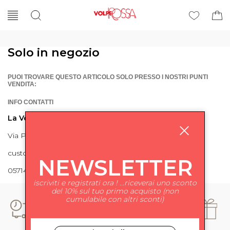
Solo in negozio
PUOI TROVARE QUESTO ARTICOLO SOLO PRESSO I NOSTRI PUNTI
VENDITA:
INFO CONTATTI
La Volpe Rossa
Via Piave 27 56024 Ponte a Egola
customercare@lavolperossa.it
NEWSLETTER
0571498228
iscriviti e registrati ora ! ...riceverai uno sconto
del 10% sul tuo primo acquisto (non
cumulabile con altri sconti)