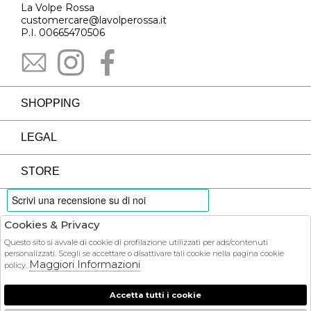
La Volpe Rossa
customercare@lavolperossa.it
P.I. 00665470506
SHOPPING
LEGAL
STORE
Cookies & Privacy
PAYMENTS
Questo sito si avvale di cookie di profilazione utilizzati per ads/contenuti
personalizzati. Scegli se accettare o disattivare tali cookie nella pagina cookie
Maggiori Informazioni
policy.
Accetta tutti i cookie
COURIER