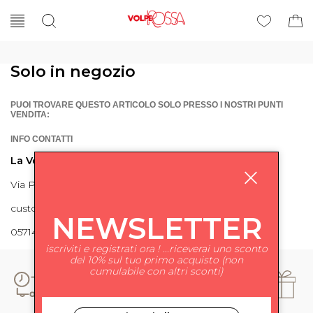
Solo in negozio
PUOI TROVARE QUESTO ARTICOLO SOLO PRESSO I NOSTRI PUNTI
VENDITA:
INFO CONTATTI
La Volpe Rossa
Via Piave 27 56024 Ponte a Egola
customercare@lavolperossa.it
NEWSLETTER
0571498228
iscriviti e registrati ora ! ...riceverai uno sconto
del 10% sul tuo primo acquisto (non
cumulabile con altri sconti)