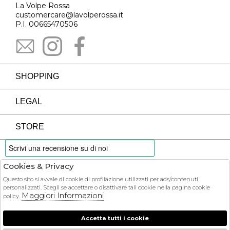
La Volpe Rossa
customercare@lavolperossa.it
P.I. 00665470506
SHOPPING
LEGAL
STORE
Cookies & Privacy
PAYMENTS
Questo sito si avvale di cookie di profilazione utilizzati per ads/contenuti
personalizzati. Scegli se accettare o disattivare tali cookie nella pagina cookie
Maggiori Informazioni
policy.
Accetta tutti i cookie
COURIER