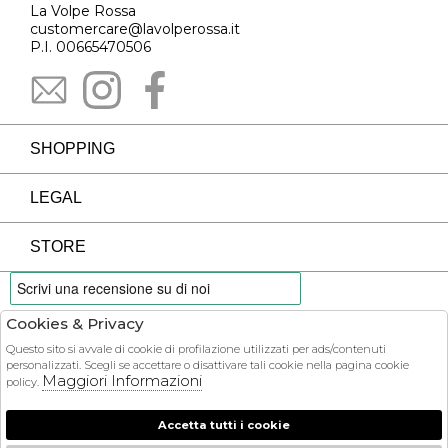
La Volpe Rossa
customercare@lavolperossa.it
P.I. 00665470506
SHOPPING
LEGAL
STORE
Cookies & Privacy
PAYMENTS
Questo sito si avvale di cookie di profilazione utilizzati per ads/contenuti
personalizzati. Scegli se accettare o disattivare tali cookie nella pagina cookie
Maggiori Informazioni
policy.
Accetta tutti i cookie
COURIER