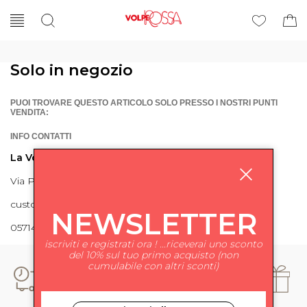
Solo in negozio
PUOI TROVARE QUESTO ARTICOLO SOLO PRESSO I NOSTRI PUNTI
VENDITA:
INFO CONTATTI
La Volpe Rossa
Via Piave 27 56024 Ponte a Egola
customercare@lavolperossa.it
NEWSLETTER
0571498228
iscriviti e registrati ora ! ...riceverai uno sconto
del 10% sul tuo primo acquisto (non
cumulabile con altri sconti)