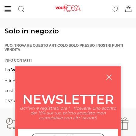
Solo in negozio
PUOI TROVARE QUESTO ARTICOLO SOLO PRESSO I NOSTRI PUNTI
VENDITA:
INFO CONTATTI
La Volpe Rossa
Via Piave 27 56024 Ponte a Egola
customercare@lavolperossa.it
NEWSLETTER
0571498228
iscriviti e registrati ora ! ...riceverai uno sconto
del 10% sul tuo primo acquisto (non
cumulabile con altri sconti)