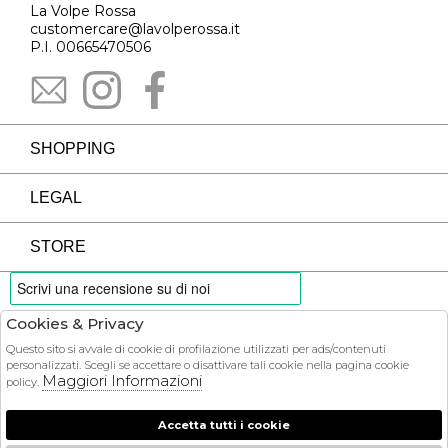
La Volpe Rossa
customercare@lavolperossa.it
P.I. 00665470506
SHOPPING
LEGAL
STORE
Cookies & Privacy
PAYMENTS
Questo sito si avvale di cookie di profilazione utilizzati per ads/contenuti
personalizzati. Scegli se accettare o disattivare tali cookie nella pagina cookie
Maggiori Informazioni
policy.
Accetta tutti i cookie
COURIER