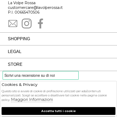
La Volpe Rossa
customercare@lavolperossa.it
P.I. 00665470506
SHOPPING
LEGAL
STORE
Cookies & Privacy
PAYMENTS
Questo sito si avvale di cookie di profilazione utilizzati per ads/contenuti
personalizzati. Scegli se accettare o disattivare tali cookie nella pagina cookie
Maggiori Informazioni
policy.
Accetta tutti i cookie
COURIER