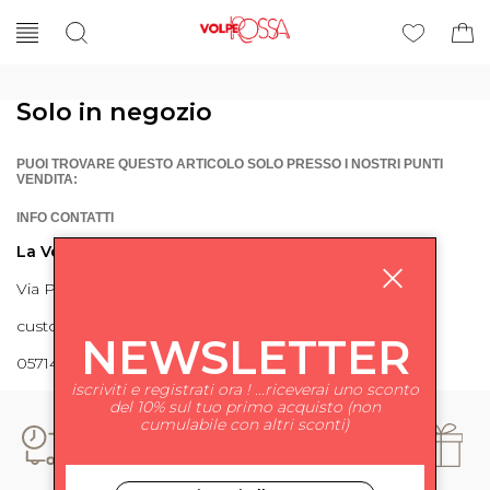
Solo in negozio
PUOI TROVARE QUESTO ARTICOLO SOLO PRESSO I NOSTRI PUNTI
VENDITA:
INFO CONTATTI
La Volpe Rossa
Via Piave 27 56024 Ponte a Egola
customercare@lavolperossa.it
NEWSLETTER
0571498228
iscriviti e registrati ora ! ...riceverai uno sconto
del 10% sul tuo primo acquisto (non
cumulabile con altri sconti)