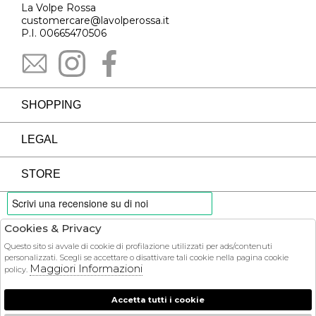
La Volpe Rossa
customercare@lavolperossa.it
P.I. 00665470506
SHOPPING
LEGAL
STORE
Cookies & Privacy
PAYMENTS
Questo sito si avvale di cookie di profilazione utilizzati per ads/contenuti
personalizzati. Scegli se accettare o disattivare tali cookie nella pagina cookie
Maggiori Informazioni
policy.
Accetta tutti i cookie
COURIER