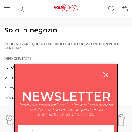
Solo in negozio
PUOI TROVARE QUESTO ARTICOLO SOLO PRESSO I NOSTRI PUNTI
VENDITA:
INFO CONTATTI
La Volpe Rossa
Via Piave 27 56024 Ponte a Egola
customercare@lavolperossa.it
NEWSLETTER
0571498228
iscriviti e registrati ora ! ...riceverai uno sconto
del 10% sul tuo primo acquisto (non
cumulabile con altri sconti)