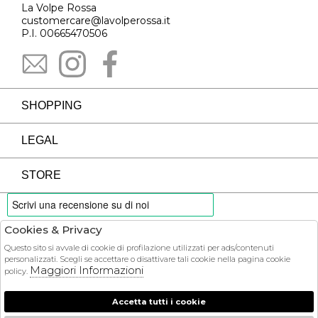
La Volpe Rossa
customercare@lavolperossa.it
P.I. 00665470506
SHOPPING
LEGAL
STORE
Cookies & Privacy
PAYMENTS
Questo sito si avvale di cookie di profilazione utilizzati per ads/contenuti
personalizzati. Scegli se accettare o disattivare tali cookie nella pagina cookie
Maggiori Informazioni
policy.
Accetta tutti i cookie
COURIER