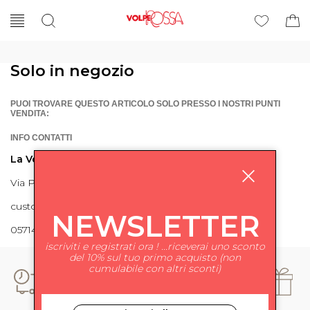
Solo in negozio
PUOI TROVARE QUESTO ARTICOLO SOLO PRESSO I NOSTRI PUNTI
VENDITA:
INFO CONTATTI
La Volpe Rossa
Via Piave 27 56024 Ponte a Egola
customercare@lavolperossa.it
NEWSLETTER
0571498228
iscriviti e registrati ora ! ...riceverai uno sconto
del 10% sul tuo primo acquisto (non
cumulabile con altri sconti)