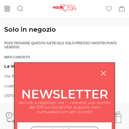
Solo in negozio
PUOI TROVARE QUESTO ARTICOLO SOLO PRESSO I NOSTRI PUNTI
VENDITA:
INFO CONTATTI
La Volpe Rossa
Via Piave 27 56024 Ponte a Egola
customercare@lavolperossa.it
NEWSLETTER
0571498228
iscriviti e registrati ora ! ...riceverai uno sconto
del 10% sul tuo primo acquisto (non
cumulabile con altri sconti)