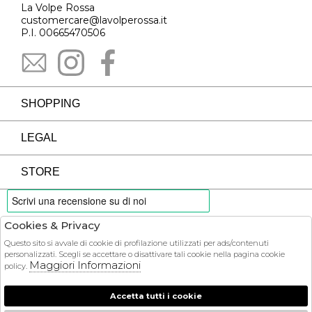
La Volpe Rossa
customercare@lavolperossa.it
P.I. 00665470506
SHOPPING
LEGAL
STORE
Cookies & Privacy
PAYMENTS
Questo sito si avvale di cookie di profilazione utilizzati per ads/contenuti
personalizzati. Scegli se accettare o disattivare tali cookie nella pagina cookie
Maggiori Informazioni
policy.
Accetta tutti i cookie
COURIER