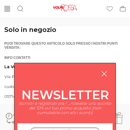
Solo in negozio
PUOI TROVARE QUESTO ARTICOLO SOLO PRESSO I NOSTRI PUNTI
VENDITA:
INFO CONTATTI
La Volpe Rossa
Via Piave 27 56024 Ponte a Egola
customercare@lavolperossa.it
NEWSLETTER
0571498228
iscriviti e registrati ora ! ...riceverai uno sconto
del 10% sul tuo primo acquisto (non
cumulabile con altri sconti)