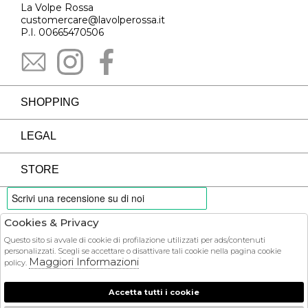
La Volpe Rossa
customercare@lavolperossa.it
P.I. 00665470506
SHOPPING
LEGAL
STORE
Cookies & Privacy
PAYMENTS
Questo sito si avvale di cookie di profilazione utilizzati per ads/contenuti
personalizzati. Scegli se accettare o disattivare tali cookie nella pagina cookie
Maggiori Informazioni
policy.
Accetta tutti i cookie
COURIER