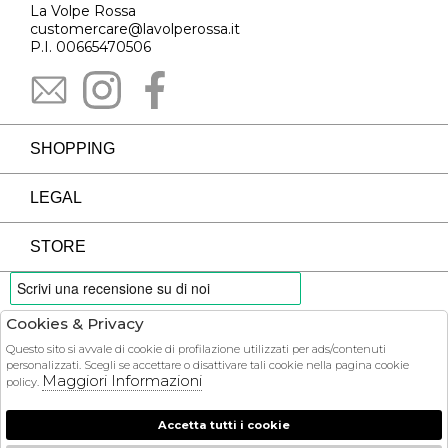
La Volpe Rossa
customercare@lavolperossa.it
P.I. 00665470506
SHOPPING
LEGAL
STORE
Cookies & Privacy
PAYMENTS
Questo sito si avvale di cookie di profilazione utilizzati per ads/contenuti
personalizzati. Scegli se accettare o disattivare tali cookie nella pagina cookie
Maggiori Informazioni
policy.
Accetta tutti i cookie
COURIER