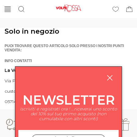
Solo in negozio
PUOI TROVARE QUESTO ARTICOLO SOLO PRESSO I NOSTRI PUNTI
VENDITA:
INFO CONTATTI
La Volpe Rossa
Via Piave 27 56024 Ponte a Egola
customercare@lavolperossa.it
NEWSLETTER
0571498228
iscriviti e registrati ora ! ...riceverai uno sconto
del 10% sul tuo primo acquisto (non
cumulabile con altri sconti)