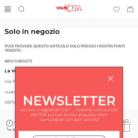
Solo in negozio
PUOI TROVARE QUESTO ARTICOLO SOLO PRESSO I NOSTRI PUNTI
VENDITA:
INFO CONTATTI
La Volpe Rossa
Via Piave 27 56024 Ponte a Egola
customercare@lavolperossa.it
NEWSLETTER
0571498228
iscriviti e registrati ora ! ...riceverai uno sconto
del 10% sul tuo primo acquisto (non
cumulabile con altri sconti)