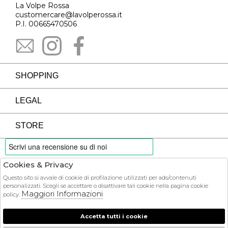
La Volpe Rossa
customercare@lavolperossa.it
P.I. 00665470506
SHOPPING
LEGAL
STORE
Cookies & Privacy
PAYMENTS
Questo sito si avvale di cookie di profilazione utilizzati per ads/contenuti
personalizzati. Scegli se accettare o disattivare tali cookie nella pagina cookie
Maggiori Informazioni
policy.
Accetta tutti i cookie
COURIER