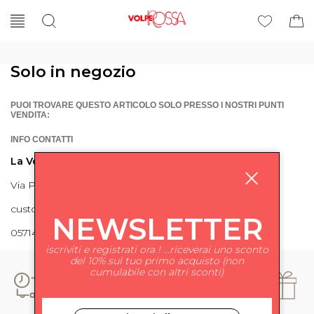
Solo in negozio
PUOI TROVARE QUESTO ARTICOLO SOLO PRESSO I NOSTRI PUNTI
VENDITA:
INFO CONTATTI
La Volpe Rossa
Via Piave 27 56024 Ponte a Egola
customercare@lavolperossa.it
NEWSLETTER
0571498228
iscriviti e registrati ora ! ...riceverai uno sconto
del 10% sul tuo primo acquisto (non
cumulabile con altri sconti)