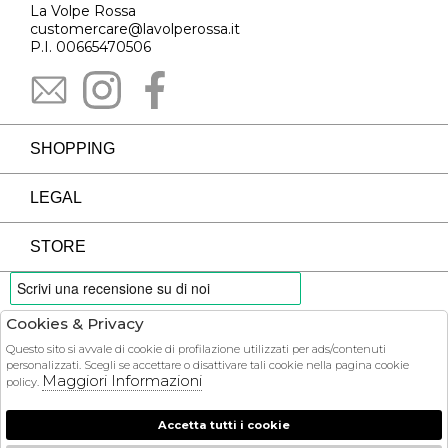
La Volpe Rossa
customercare@lavolperossa.it
P.I. 00665470506
SHOPPING
LEGAL
STORE
Cookies & Privacy
PAYMENTS
Questo sito si avvale di cookie di profilazione utilizzati per ads/contenuti
personalizzati. Scegli se accettare o disattivare tali cookie nella pagina cookie
Maggiori Informazioni
policy.
Accetta tutti i cookie
COURIER