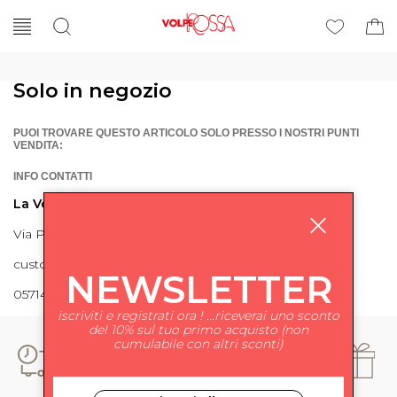
Solo in negozio
PUOI TROVARE QUESTO ARTICOLO SOLO PRESSO I NOSTRI PUNTI
VENDITA:
INFO CONTATTI
La Volpe Rossa
Via Piave 27 56024 Ponte a Egola
customercare@lavolperossa.it
NEWSLETTER
0571498228
iscriviti e registrati ora ! ...riceverai uno sconto
del 10% sul tuo primo acquisto (non
cumulabile con altri sconti)