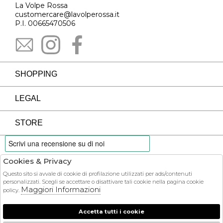
La Volpe Rossa
customercare@lavolperossa.it
P.I. 00665470506
SHOPPING
LEGAL
STORE
Cookies & Privacy
PAYMENTS
Questo sito si avvale di cookie di profilazione utilizzati per ads/contenuti
personalizzati. Scegli se accettare o disattivare tali cookie nella pagina cookie
Maggiori Informazioni
policy.
Accetta tutti i cookie
COURIER