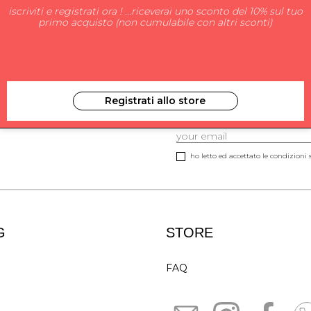
iscriviti e registrati ora ! ...riceverai uno sconto del 10% sul tuo
primo acquisto (non cumulabile con altri sconti)
Registrati allo store
ISCRIVITI ALLA NEW
ho letto ed accettato le condizioni s
G
STORE
FAQ