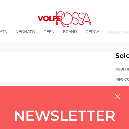
ATA
NEONATO
TEEN
BRAND
CERCA
SPEDIZION
Sol
PUOI T
INFO C
La Vo
Via Pi
custom
NEWSLETTER
05714