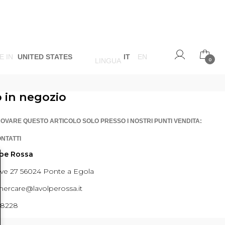
E IN
UNITED STATES
IT
EN
LINGUA
0
o in negozio
ROVARE QUESTO ARTICOLO SOLO PRESSO I NOSTRI PUNTI VENDITA:
ONTATTI
lpe Rossa
ave 27 56024 Ponte a Egola
ercare@lavolperossa.it
98228