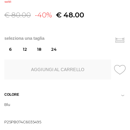
saldi
€ 80.00
-40%
€ 48.00
seleziona una taglia
6
12
18
24
AGGIUNGI AL CARRELLO
COLORE
Blu
P25PB074C6035495